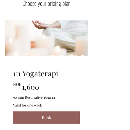
Choose your pricing plan
1:1 Yogaterapi
1,600NOK
NOK
1,600
90 min Restorative Yoga 1:1
Valid for one week
Book