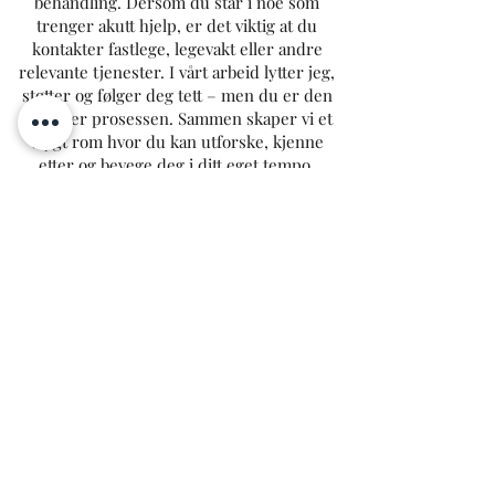
behandling. Dersom du står i noe som
trenger akutt hjelp, er det viktig at du
Minimum 4 deltagere, maks 8
kontakter fastlege, legevakt eller andre
relevante tjenester. I vårt arbeid lytter jeg,
støtter og følger deg tett – men du er den
som eier prosessen. Sammen skaper vi et
trygt rom hvor du kan utforske, kjenne
etter og bevege deg i ditt eget tempo.
Corinne
"Kosha Yoga Shala is the best place to learn and
practice yoga in a serene and warm
atmosphere. Susan is a dedicated practitioner
herself and has an holistic approach in her
teachings."