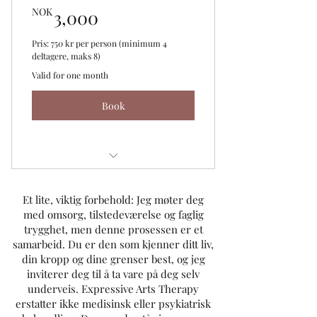
3,000NOK
NOK
3,000
Veiledning og støtte på din yoga reise
Pris: 750 kr per person (minimum 4
deltagere, maks 8)
Valid for one month
Book
🌿 2,5 timers privat yoga workshop
Et lite, viktig forbehold: Jeg møter deg
for din gruppe
med omsorg, tilstedeværelse og faglig
Pris: 750 kr per person
trygghet, men denne prosessen er et
Dato/tid: Etter avtale.
samarbeid. Du er den som kjenner ditt liv,
din kropp og dine grenser best, og jeg
Tema yoga etter bestilling
inviterer deg til å ta vare på deg selv
(menopause, avspenning, styrke)
underveis. Expressive Arts Therapy
🤍 Prestasjonsfritt
erstatter ikke medisinsk eller psykiatrisk
🌿 Skreddersys etter gruppens behov